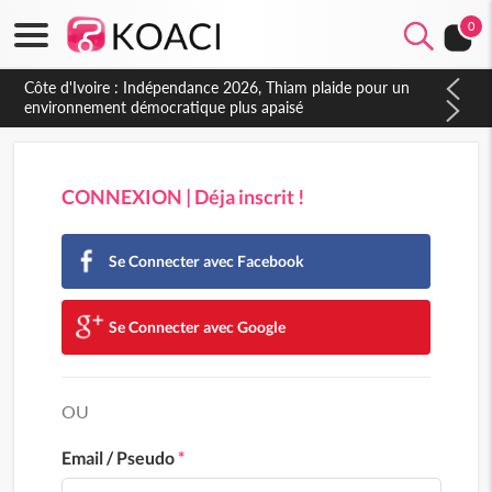
0
CONNEXION | Déja inscrit !
Se Connecter avec Facebook
Se Connecter avec Google
OU
Email / Pseudo
*