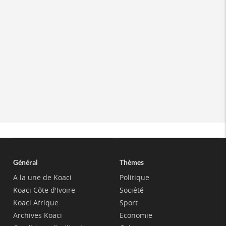
Général
Thèmes
A la une de Koaci
Politique
Koaci Côte d'Ivoire
Société
Koaci Afrique
Sport
Archives Koaci
Economie