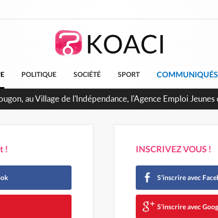
COMMUNIQUÉS
UE
POLITIQUE
SOCIÉTÉ
SPORT
U de Treichville, après la fronde, les agents contractuels obti
arriérés du SMIG 2023
 !
INSCRIVEZ VOUS !
ook
S'inscrire avec Fac
e
S'inscrire avec Goog