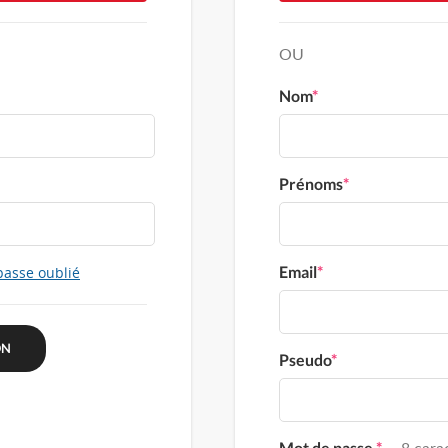
OU
Nom
*
Prénoms
*
Email
*
passe oublié
Pseudo
*
Mot de passe
*
8 carac