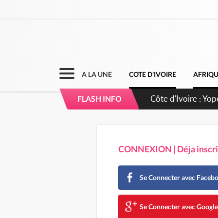
A LA UNE
COTE D'IVOIRE
AFRIQ
Côte d'Ivoire : CH
FLASH INFO
direction sur les 
CONNEXION | Déja inscrit
Se Connecter avec Faceb
Se Connecter avec Googl