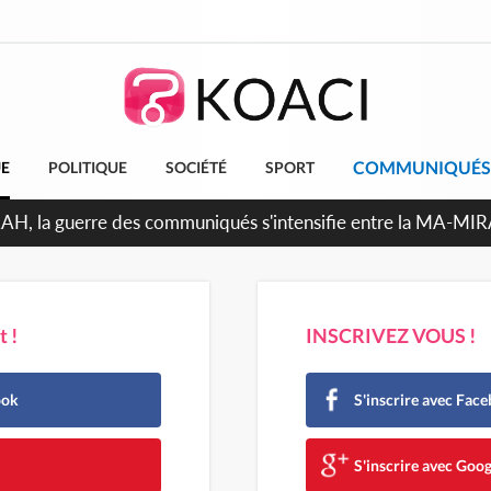
COMMUNIQUÉS
UE
POLITIQUE
SOCIÉTÉ
SPORT
ndépendance 2026, Thiam plaide pour un environnement démoc
 !
INSCRIVEZ VOUS !
ook
S'inscrire avec Fac
e
S'inscrire avec Goog