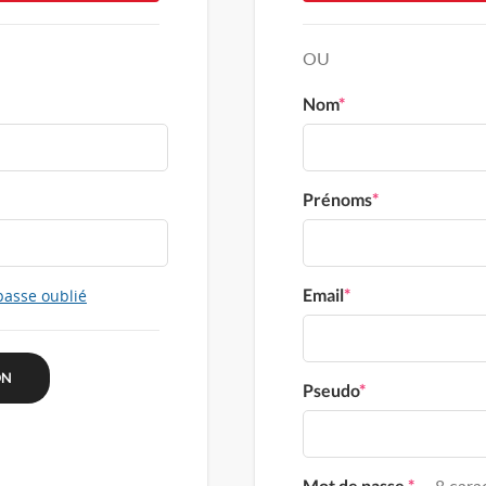
OU
Nom
*
Prénoms
*
Email
*
passe oublié
Pseudo
*
Mot de passe
*
8 carac