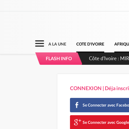
A LA UNE
COTE D'IVOIRE
AFRIQ
Côte d'Ivoire : I
FLASH INFO
CONNEXION | Déja inscrit
Se Connecter avec Faceb
Se Connecter avec Googl