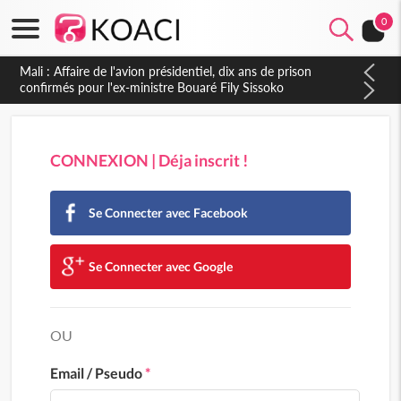
0
Nigeria : Le Togo et le Cameroun principaux acheteurs des
produits de la raffinerie Dangote en juillet
CONNEXION | Déja inscrit !
Se Connecter avec Facebook
Se Connecter avec Google
OU
Email / Pseudo
*