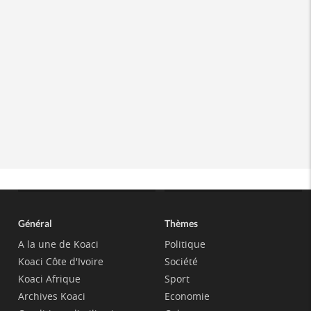
Général
Thèmes
A la une de Koaci
Politique
Koaci Côte d'Ivoire
Société
Koaci Afrique
Sport
Archives Koaci
Economie