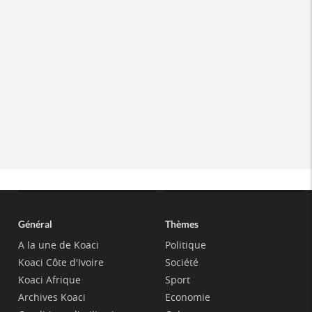
Général
Thèmes
A la une de Koaci
Politique
Koaci Côte d'Ivoire
Société
Koaci Afrique
Sport
Archives Koaci
Economie