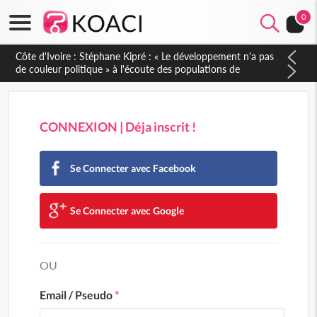
0
Côte d'Ivoire : Stéphane Kipré : « Le développement n'a pas
de couleur politique » à l'écoute des populations de
Gboguhé-Zaïbo
CONNEXION | Déja inscrit !
Se Connecter avec Facebook
Se Connecter avec Google
OU
Email / Pseudo
*