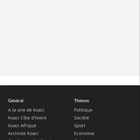
Général
Thèmes
A la une de Koaci
Politique
Koaci Côte d'Ivoire
Société
Koaci Afrique
Sport
Archives Koaci
Economie