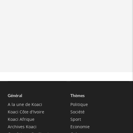
Général
Thèmes
A la une de Koaci
Politique
Koaci Côte d'Ivoire
Société
Koaci Afrique
Sport
Archives Koaci
Economie