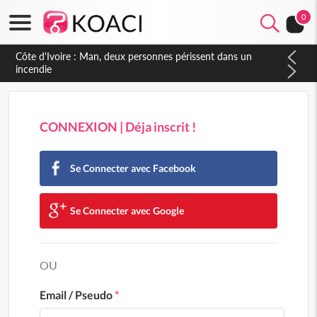
0
Côte d'Ivoire : Man, deux personnes périssent dans un
incendie
CONNEXION | Déja inscrit !
Se Connecter avec Facebook
Se Connecter avec Google
OU
Email / Pseudo
*