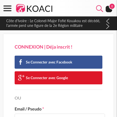
0
Côte d'Ivoire : Le Colonel-Major Fofié Kouakou est décédé,
l'armée perd une figure de la 2e Région militaire
CONNEXION | Déja inscrit !
Se Connecter avec Facebook
Se Connecter avec Google
OU
Email / Pseudo
*