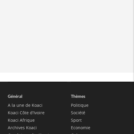
Général
Thèmes
A la une de Koaci
Politique
Koaci Côte d'Ivoire
Société
Koaci Afrique
Sport
Archives Koaci
Economie