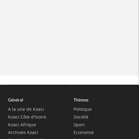
Général
Thèmes
A la une de Koaci
Politique
Koaci Côte d'Ivoire
Société
Koaci Afrique
Sport
Archives Koaci
Economie