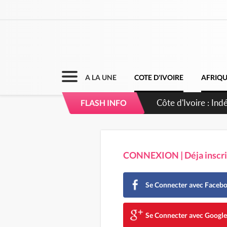
A LA UNE
COTE D'IVOIRE
AFRIQ
Sierra Leone : Un
FLASH INFO
d'avance
CONNEXION | Déja inscrit
Se Connecter avec Faceb
Se Connecter avec Googl