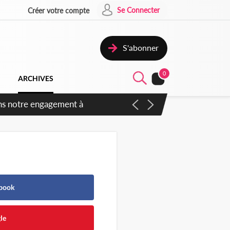
Se Connecter
Créer votre compte
S'abonner
0
ARCHIVES
s des amendements, un exclu
ebook
le