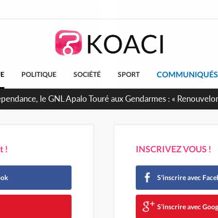
COMMUNIQUÉS
UE
POLITIQUE
SOCIÉTÉ
SPORT
 projet de réforme constitutionnelle en gestation, points clé
 !
INSCRIVEZ VOUS !
ook
S'inscrire avec Fac
e
S'inscrire avec Goog