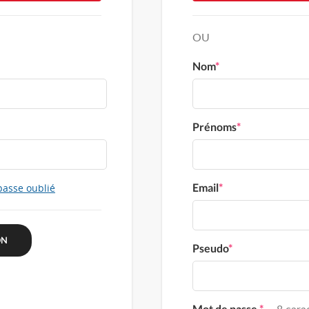
OU
Nom
*
Prénoms
*
Email
*
passe oublié
Pseudo
*
Mot de passe
*
8 carac