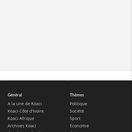
Général
Thèmes
A la une de Koaci
Politique
Koaci Côte d'Ivoire
Société
Koaci Afrique
Sport
Archives Koaci
Economie