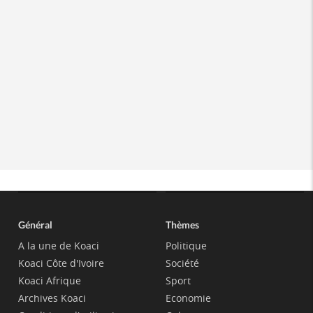
Général
Thèmes
A la une de Koaci
Politique
Koaci Côte d'Ivoire
Société
Koaci Afrique
Sport
Archives Koaci
Economie