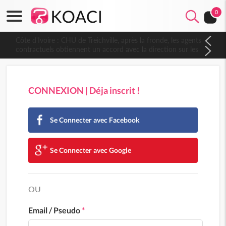
0
Côte d'Ivoire : CHU de Treichville, après la fronde, les agents
contractuels obtiennent un accord avec la direction sur les
arriérés du SMIG 2023
CONNEXION | Déja inscrit !
Se Connecter avec Facebook
Se Connecter avec Google
OU
Email / Pseudo
*