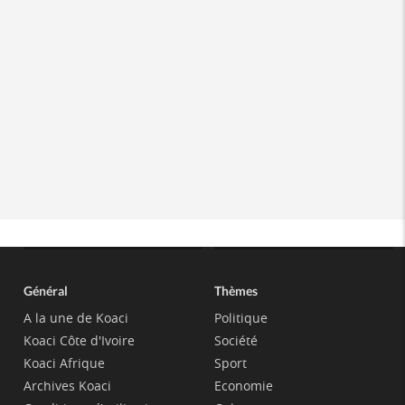
Général
Thèmes
A la une de Koaci
Politique
Koaci Côte d'Ivoire
Société
Koaci Afrique
Sport
Archives Koaci
Economie