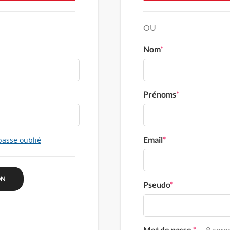
OU
Nom
*
Prénoms
*
Email
*
passe oublié
Pseudo
*
Mot de passe
*
8 carac