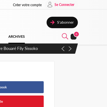
Se Connecter
Créer votre compte
S'abonner
0
ARCHIVES
ie Dangote en juillet
ebook
le