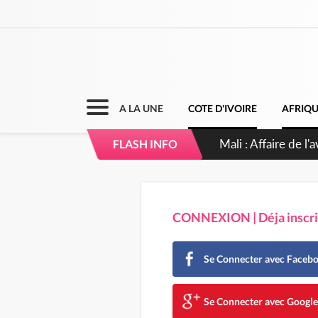
A LA UNE
COTE D'IVOIRE
AFRIQ
Nigeria : Le Togo e
FLASH INFO
CONNEXION | Déja inscrit
Se Connecter avec Faceb
Se Connecter avec Googl