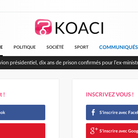
COMMUNIQUÉS
UE
POLITIQUE
SOCIÉTÉ
SPORT
t le Cameroun principaux acheteurs des produits de la raffiner
 !
INSCRIVEZ VOUS !
ook
S'inscrire avec Fac
e
S'inscrire avec Goog