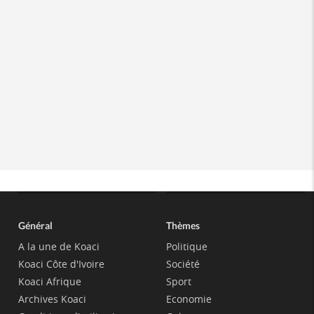
Général
Thèmes
A la une de Koaci
Politique
Koaci Côte d'Ivoire
Société
Koaci Afrique
Sport
Archives Koaci
Economie