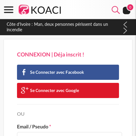
0
Côte d'Ivoire : Man, deux personnes périssent dans un
incendie
CONNEXION | Déja inscrit !
Se Connecter avec Facebook
Se Connecter avec Google
OU
Email / Pseudo
*