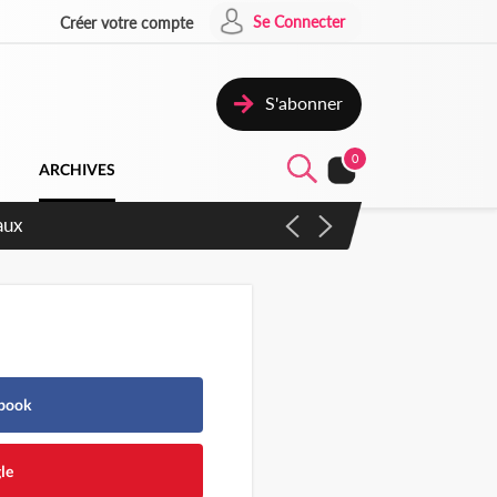
Se Connecter
Créer votre compte
S'abonner
0
ARCHIVES
ccélérer les réformes et les
ebook
le