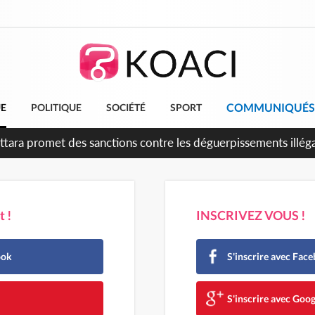
COMMUNIQUÉS
UE
POLITIQUE
SOCIÉTÉ
SPORT
è anniversaire de l'indépendance, Alassane Ouattara promet d'a
ents pour une nation plus forte et plus prospère
 !
INSCRIVEZ VOUS !
ook
S'inscrire avec Fac
e
S'inscrire avec Goog