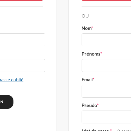
OU
Nom
*
Prénoms
*
Email
*
passe oublié
Pseudo
*
Mot de passe
*
8 carac