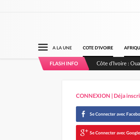
A LA UNE
COTE D'IVOIRE
AFRIQ
Côte d'Ivoire : 66
FLASH INFO
grands investissem
CONNEXION | Déja inscrit
Se Connecter avec Faceb
Se Connecter avec Googl