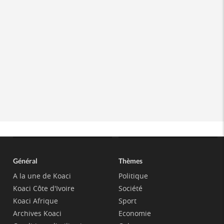
Général
Thèmes
A la une de Koaci
Politique
Koaci Côte d'Ivoire
Société
Koaci Afrique
Sport
Archives Koaci
Economie