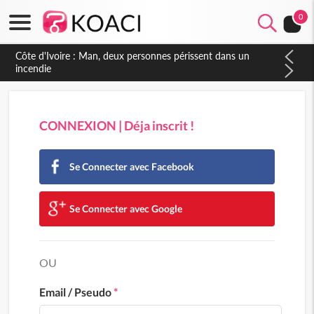
0
Côte d'Ivoire : Man, deux personnes périssent dans un
incendie
CONNEXION | Déja inscrit !
Se Connecter avec Facebook
Se Connecter avec Google
OU
Email / Pseudo
*