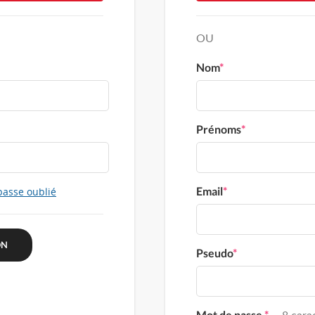
OU
Nom
*
Prénoms
*
Email
*
passe oublié
Pseudo
*
Mot de passe
*
8 carac