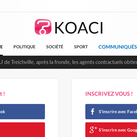
COMMUNIQUÉS
UE
POLITIQUE
SOCIÉTÉ
SPORT
 de Treichville, après la fronde, les agents contractuels obti
arriérés du SMIG 2023
 !
INSCRIVEZ VOUS !
ook
S'inscrire avec Fac
e
S'inscrire avec Goog