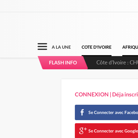
A LA UNE
COTE D'IVOIRE
AFRIQ
Côte d'Ivoire : CHU
FLASH INFO
direction sur les 
CONNEXION | Déja inscrit
Se Connecter avec Faceb
Se Connecter avec Googl