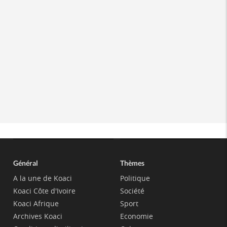
Général
Thèmes
A la une de Koaci
Politique
Koaci Côte d'Ivoire
Société
Koaci Afrique
Sport
Archives Koaci
Economie