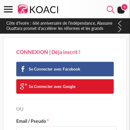
0
Côte d'Ivoire : À Abidjan, Amadou Oury Bah admire le modèle
ivoirien et veut s'en inspirer pour accélérer le développement
de la Guinée
CONNEXION | Déja inscrit !
Se Connecter avec Facebook
Se Connecter avec Google
OU
Email / Pseudo
*