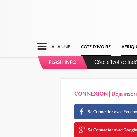
A LA UNE
COTE D'IVOIRE
AFRIQ
Sierra Leone : Un 
FLASH INFO
d'avance
CONNEXION | Déja inscrit
Se Connecter avec Faceb
Se Connecter avec Googl