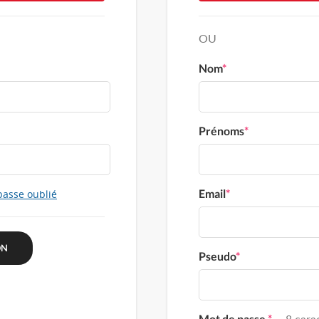
OU
Nom
*
Prénoms
*
Email
*
passe oublié
Pseudo
*
Mot de passe
*
8 carac