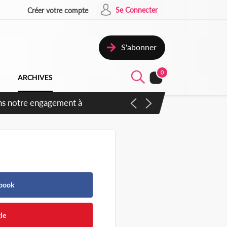
Se Connecter
Créer votre compte
S'abonner
0
ARCHIVES
 des amendements, un exclu
ebook
le