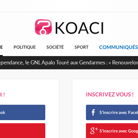
COMMUNIQUÉS
UE
POLITIQUE
SOCIÉTÉ
SPORT
projet de réforme constitutionnelle en gestation, points clés
 !
INSCRIVEZ VOUS !
ook
S'inscrire avec Fac
e
S'inscrire avec Goog