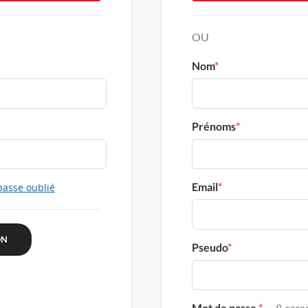
OU
Nom
*
Prénoms
*
Email
*
passe oublié
Pseudo
*
Mot de passe
*
8 carac