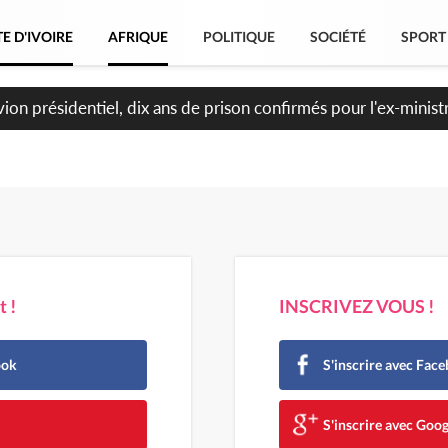
E D'IVOIRE
AFRIQUE
POLITIQUE
SOCIÉTÉ
SPORT
et le Cameroun principaux acheteurs des produits de la raffiner
 !
INSCRIVEZ VOUS !
ook
S'inscrire avec Fac
e
S'inscrire avec Goog