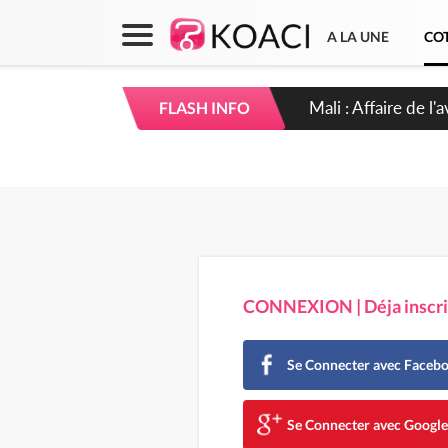
A LA UNE
COT
Nigeria : Le Togo 
FLASH INFO
CONNEXION | Déja inscrit
Se Connecter avec Faceb
Se Connecter avec Googl