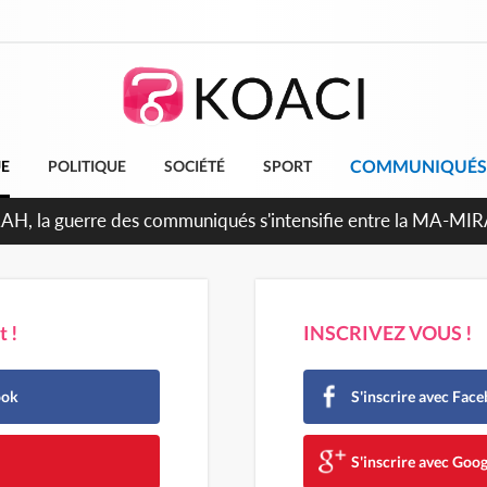
COMMUNIQUÉS
UE
POLITIQUE
SOCIÉTÉ
SPORT
ndépendance 2026, Thiam plaide pour un environnement démoc
 !
INSCRIVEZ VOUS !
ook
S'inscrire avec Fac
e
S'inscrire avec Goog