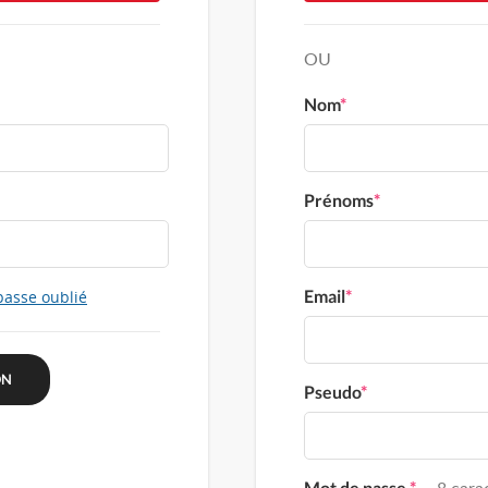
OU
Nom
*
Prénoms
*
Email
*
passe oublié
Pseudo
*
Mot de passe
*
8 carac