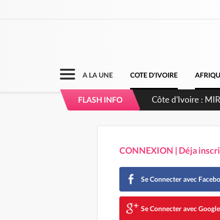
A LA UNE
COTE D'IVOIRE
AFRIQ
Côte d'Ivoire : I
FLASH INFO
CONNEXION | Déja inscrit
Se Connecter avec Faceb
Se Connecter avec Googl