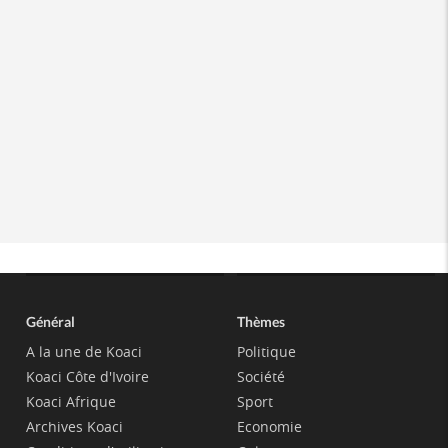
Général
Thèmes
A la une de Koaci
Politique
Koaci Côte d'Ivoire
Société
Koaci Afrique
Sport
Archives Koaci
Economie