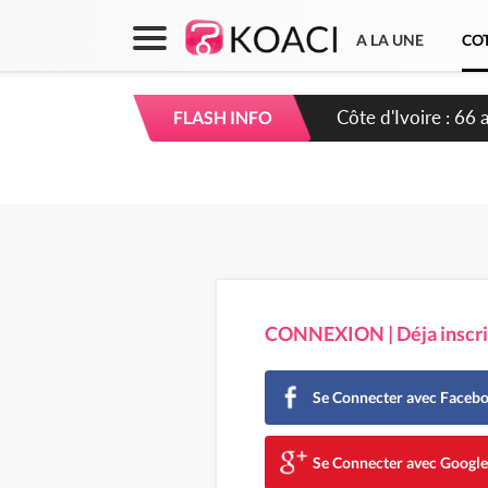
A LA UNE
COT
Côte d'Ivoire-Burk
FLASH INFO
l'amélioration cont
CONNEXION | Déja inscrit
Se Connecter avec Faceb
Se Connecter avec Googl