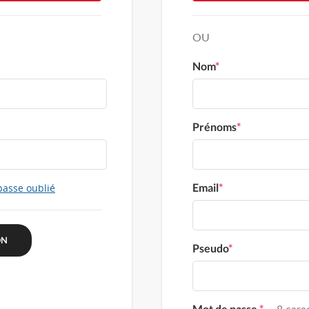
OU
Nom
*
Prénoms
*
Email
*
passe oublié
Pseudo
*
Mot de passe
*
8 carac