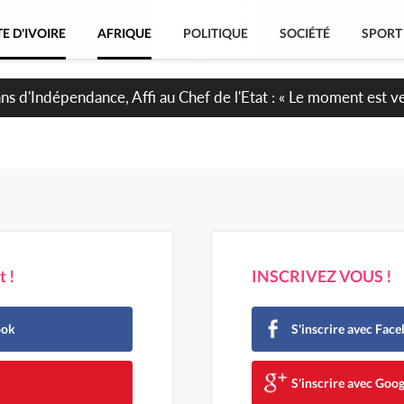
E D'IVOIRE
AFRIQUE
POLITIQUE
SOCIÉTÉ
SPORT
ina : La CCI-BF désire instaurer un échange constant avec Abi
inue de leurs liens avec la plateforme portuaire
 !
INSCRIVEZ VOUS !
ook
S'inscrire avec Fac
e
S'inscrire avec Goog