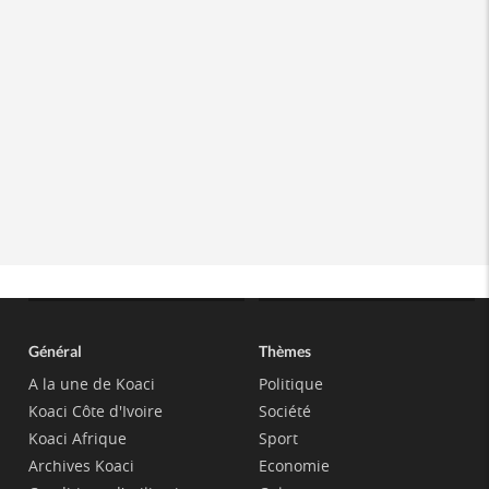
Général
Thèmes
A la une de Koaci
Politique
Koaci Côte d'Ivoire
Société
Koaci Afrique
Sport
Archives Koaci
Economie