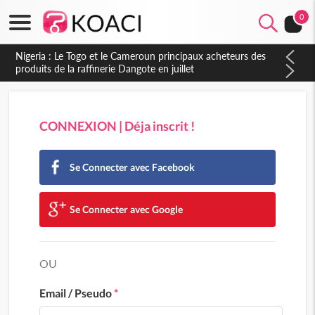
0
Nigeria : Le Togo et le Cameroun principaux acheteurs des
produits de la raffinerie Dangote en juillet
CONNEXION | Déja inscrit !
Se Connecter avec Facebook
Se Connecter avec Google
OU
Email / Pseudo
*