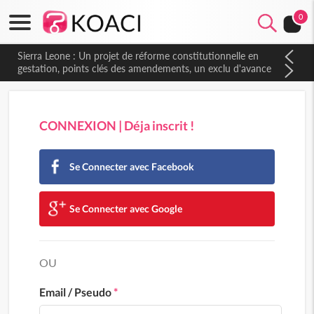
0
Sierra Leone : Un projet de réforme constitutionnelle en
gestation, points clés des amendements, un exclu d'avance
CONNEXION | Déja inscrit !
Se Connecter avec Facebook
Se Connecter avec Google
OU
Email / Pseudo
*