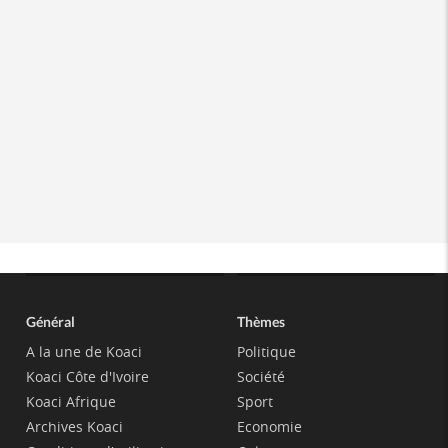
Général
Thèmes
A la une de Koaci
Politique
Koaci Côte d'Ivoire
Société
Koaci Afrique
Sport
Archives Koaci
Economie