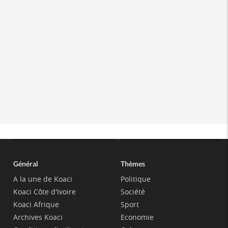
Général
Thèmes
A la une de Koaci
Politique
Koaci Côte d'Ivoire
Société
Koaci Afrique
Sport
Archives Koaci
Economie