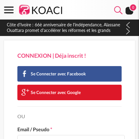
0
Côte d'Ivoire : À Abidjan, Amadou Oury Bah admire le modèle
ivoirien et veut s'en inspirer pour accélérer le développement
de la Guinée
CONNEXION | Déja inscrit !
Se Connecter avec Facebook
Se Connecter avec Google
OU
Email / Pseudo
*