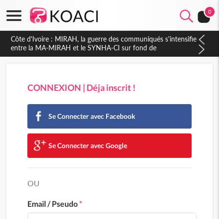
0
Côte d'Ivoire : MIRAH, la guerre des communiqués s'intensifie
entre la MA-MIRAH et le SYNHA-CI sur fond de
gouvernance et le projet de précompte sur les salaires des
agents
CONNEXION | Déja inscrit !
Se Connecter avec Facebook
Se Connecter avec Google
OU
Email / Pseudo
*