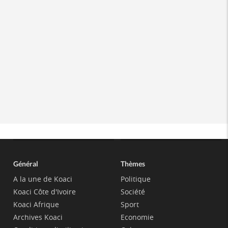
Général
Thèmes
A la une de Koaci
Politique
Koaci Côte d'Ivoire
Société
Koaci Afrique
Sport
Archives Koaci
Economie