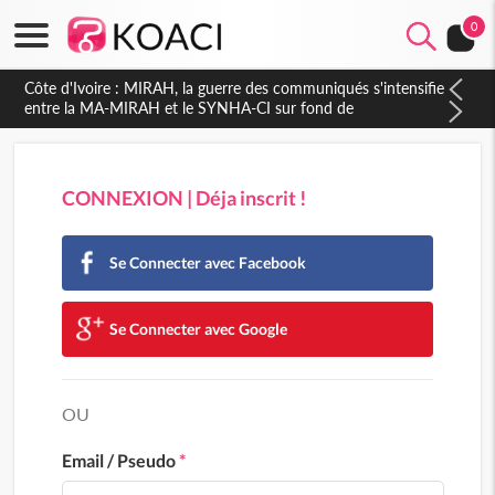
0
Côte d'Ivoire : MIRAH, la guerre des communiqués s'intensifie
entre la MA-MIRAH et le SYNHA-CI sur fond de
gouvernance et le projet de précompte sur les salaires des
agents
CONNEXION | Déja inscrit !
Se Connecter avec Facebook
Se Connecter avec Google
OU
Email / Pseudo
*