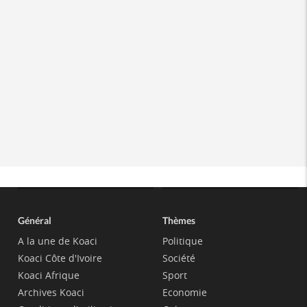
Général
Thèmes
A la une de Koaci
Politique
Koaci Côte d'Ivoire
Société
Koaci Afrique
Sport
Archives Koaci
Economie