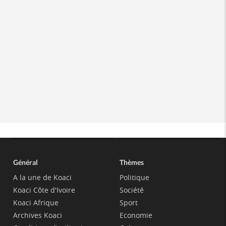
Général
Thèmes
A la une de Koaci
Politique
Koaci Côte d'Ivoire
Société
Koaci Afrique
Sport
Archives Koaci
Economie