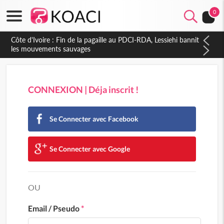
0
CONNEXION | Déja inscrit !
Se Connecter avec Facebook
Se Connecter avec Google
OU
Email / Pseudo
*