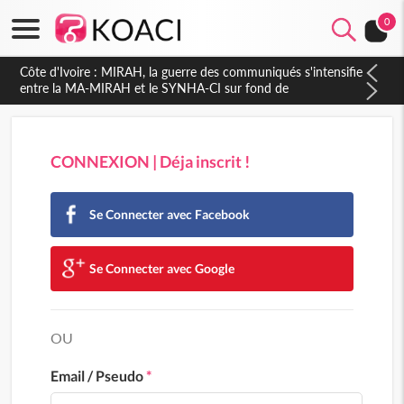
0
Côte d'Ivoire : MIRAH, la guerre des communiqués s'intensifie
entre la MA-MIRAH et le SYNHA-CI sur fond de
gouvernance et le projet de précompte sur les salaires des
agents
CONNEXION | Déja inscrit !
Se Connecter avec Facebook
Se Connecter avec Google
OU
Email / Pseudo
*