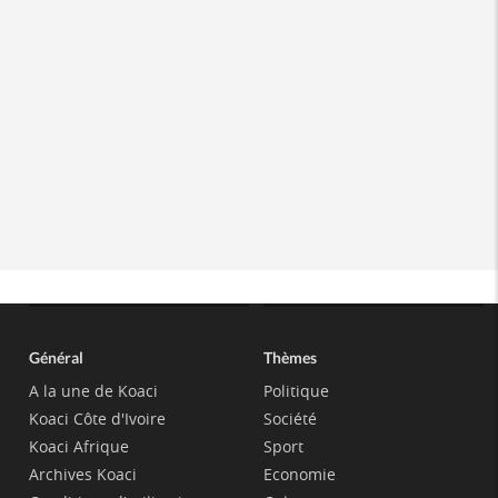
Général
Thèmes
A la une de Koaci
Politique
Koaci Côte d'Ivoire
Société
Koaci Afrique
Sport
Archives Koaci
Economie