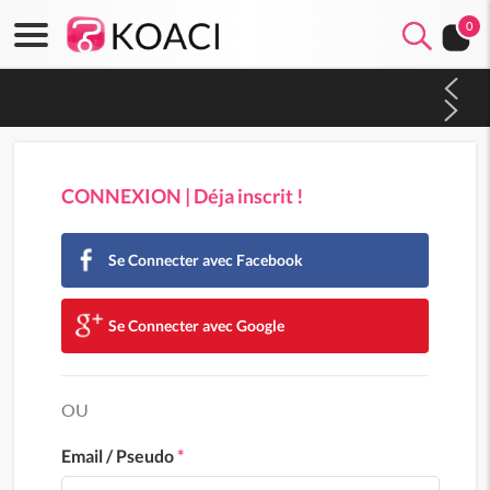
0
Côte d'Ivoire : Indépendance 2026, Thiam plaide pour un
environnement démocratique plus apaisé
CONNEXION | Déja inscrit !
Se Connecter avec Facebook
Se Connecter avec Google
OU
Email / Pseudo
*