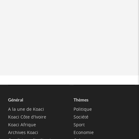
Général
Thèmes
A la une de Koaci
Politique
Koaci Côte d'Ivoire
Société
Koaci Afrique
Sport
Archives Koaci
Economie