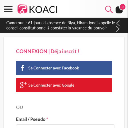
0
CONNEXION | Déja inscrit !
Se Connecter avec Facebook
Se Connecter avec Google
OU
Email / Pseudo
*