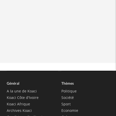
Général
Thèmes
A la une de Koaci
Politique
Koaci Côte d'Ivoire
Société
Koaci Afrique
Sport
Archives Koaci
Economie