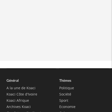
Général
Thèmes
A la une de Koaci
Politique
Koaci Côte d'Ivoire
Société
Koaci Afrique
Sport
Archives Koaci
Economie