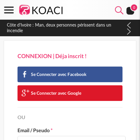
0
Côte d'Ivoire : Man, deux personnes périssent dans un
incendie
CONNEXION | Déja inscrit !
Se Connecter avec Facebook
Se Connecter avec Google
OU
Email / Pseudo
*