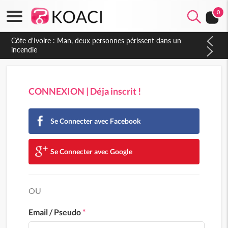
0
CONNEXION | Déja inscrit !
Se Connecter avec Facebook
Se Connecter avec Google
OU
Email / Pseudo
*