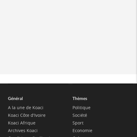
Général
Thèmes
A la une de Koaci
Politique
Koaci Côte d'Ivoire
Société
Koaci Afrique
Sport
Archives Koaci
Economie