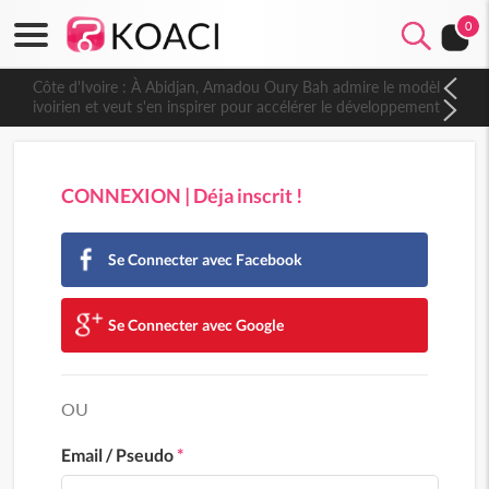
0
Côte d'Ivoire : À Abidjan, Amadou Oury Bah admire le modèle
ivoirien et veut s'en inspirer pour accélérer le développement
de la Guinée
CONNEXION | Déja inscrit !
Se Connecter avec Facebook
Se Connecter avec Google
OU
Email / Pseudo
*