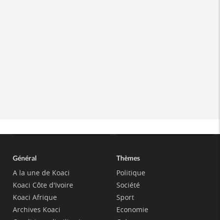
Général
Thèmes
A la une de Koaci
Politique
Koaci Côte d'Ivoire
Société
Koaci Afrique
Sport
Archives Koaci
Economie