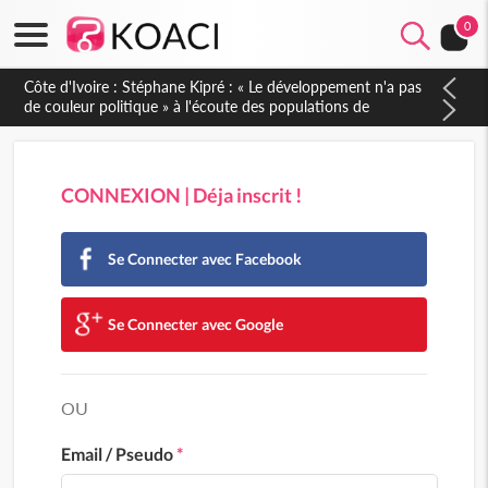
0
Côte d'Ivoire : Stéphane Kipré : « Le développement n'a pas
de couleur politique » à l'écoute des populations de
Gboguhé-Zaïbo
CONNEXION | Déja inscrit !
Se Connecter avec Facebook
Se Connecter avec Google
OU
Email / Pseudo
*