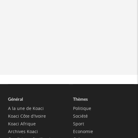
Général
Thèmes
A la une de Koaci
Politique
Koaci Côte d'Ivoire
Société
Koaci Afrique
Sport
Archives Koaci
Economie