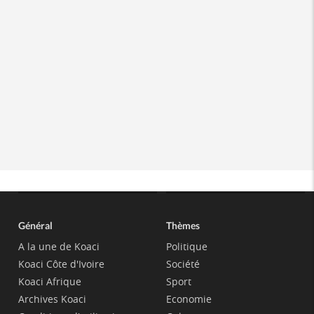
Général
Thèmes
A la une de Koaci
Politique
Koaci Côte d'Ivoire
Société
Koaci Afrique
Sport
Archives Koaci
Economie