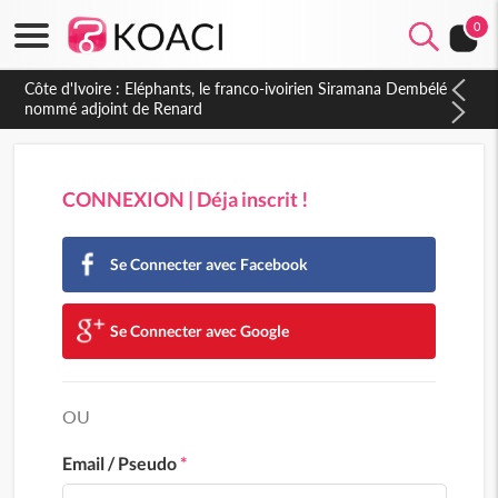
0
Côte d'Ivoire : Eléphants, le franco-ivoirien Siramana Dembélé
nommé adjoint de Renard
CONNEXION | Déja inscrit !
Se Connecter avec Facebook
Se Connecter avec Google
OU
Email / Pseudo
*