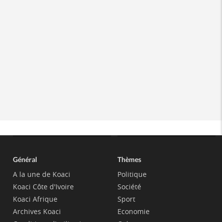
Général
Thèmes
A la une de Koaci
Politique
Koaci Côte d'Ivoire
Société
Koaci Afrique
Sport
Archives Koaci
Economie