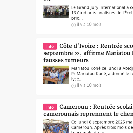
Le Grand Jury international a 
16 étudiants finalistes de l’Éc
brio...
il y a 10 mois
Côte d'Ivoire : Rentrée sco
Info
septembre », affirme Mariatou K
fausses rumeurs
Mariatou Koné ce lundi à Abidja
Pr Mariatou Koné, a donné le t
lycé...
il y a 10 mois
Cameroun : Rentrée scolair
Info
camerounais reprennent le chem
Ce lundi 8 septembre 2025 marq
Cameroun. Après trois mois de 
l'ensemble du te...