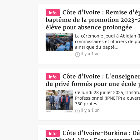
Côte d'Ivoire : Remise d'é
Info
baptême de la promotion 2023-20
élève pour absence prolongée
La cérémonie jeudi à Abidjan 
commissaires et officiers de p
ainsi que du baptê...
il y a 1 an
Côte d'Ivoire : L'enseign
Info
du privé formés pour une école
Ce lundi 28 juillet 2025, l’Ins
Professionnel (IPNETP) a ouvert
360 profes...
il y a 1 an
Côte d'Ivoire-Burkina : Dé
Info