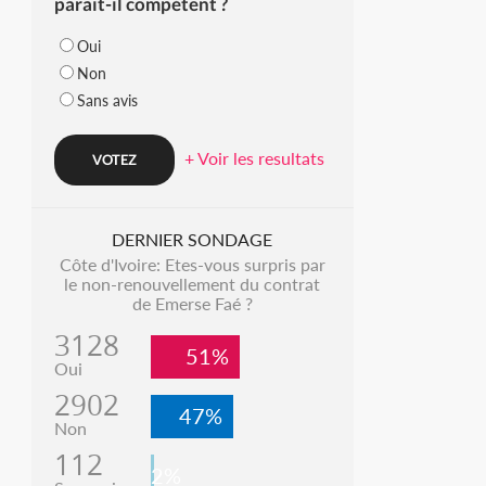
parait-il compétent ?
Oui
Non
Sans avis
+ Voir les resultats
DERNIER SONDAGE
Côte d'Ivoire: Etes-vous surpris par
le non-renouvellement du contrat
de Emerse Faé ?
3128
51%
Oui
2902
47%
Non
112
2%