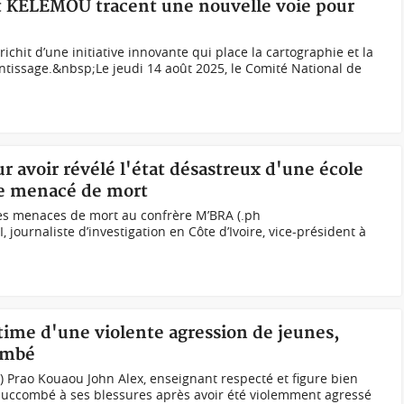
et KELEMOU tracent une nouvelle voie pour
ichit d’une initiative innovante qui place la cartographie et la
tissage.&nbsp;Le jeudi 14 août 2025, le Comité National de
r avoir révélé l'état désastreux d'une école
te menacé de mort
u des menaces de mort au confrère M’BRA (.ph
 journaliste d’investigation en Côte d’Ivoire, vice-président à
ctime d'une violente agression de jeunes,
ombé
) Prao Kouaou John Alex, enseignant respecté et figure bien
uccombé à ses blessures après avoir été violemment agressé