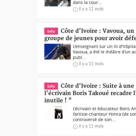
dans la cour...
il y a 11 mois
Côte d'Ivoire : Vavoua, un
Info
groupe de jeunes pour avoir défe
L'enseignant sur un lit d'hôpita
Vavoua, a été le théâtre d’un ac
publ...
il y a 11 mois
Côte d'Ivoire : Suite à un
Info
l'écrivain Boris Takoué recadre l
inutile ! "
L’écrivain et éducateur Boris A
l’artiste-chanteur Himra (de s
controversé de son...
il y a 11 mois