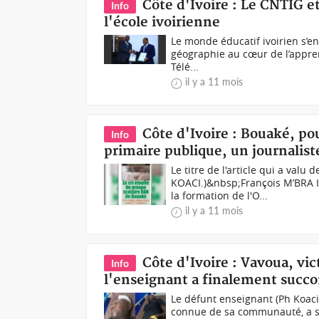
Côte d'Ivoire : Le CNTIG 
Info
l'école ivoirienne
Le monde éducatif ivoirien s’enr
géographie au cœur de l’appren
Télé...
il y a 11 mois
Côte d'Ivoire : Bouaké, pou
Info
primaire publique, un journalis
Le titre de l'article qui a val
KOACI.)&nbsp;François M’BRA II,
la formation de l'O...
il y a 11 mois
Côte d'Ivoire : Vavoua, vi
Info
l'enseignant a finalement succ
Le défunt enseignant (Ph Koaci
connue de sa communauté, a s