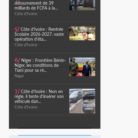
détournement de 39
milliards de FCFA à la...
Côte d'Ivoire
5/
Côte d'Ivoire : Rentrée
Scolaire 2026-2027, vaste
opération d'éta...
Côte d'Ivoire
6/
Niger : Frontière Bénin-
Niger, les conditions de
Tiani pour sa ré...
Niger
7/
Côte d'Ivoire : Non en
règle, il tente d'insérer son
véhicule dan...
Côte d'Ivoire