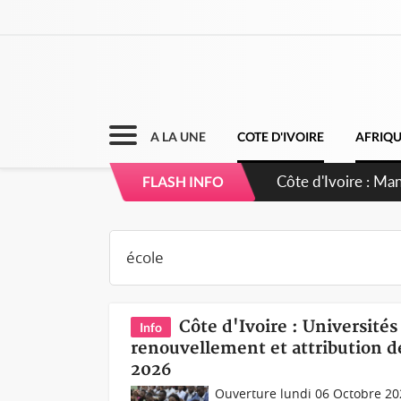
A LA UNE
COTE D'IVOIRE
AFRIQ
Côte d'Ivoire : Sé
FLASH INFO
dépigmentants d
Côte d'Ivoire : Université
Info
renouvellement et attribution 
2026
Ouverture lundi 06 Octobre 20