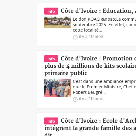
Côte d'Ivoire : Education
Info
Le don KOACI)&nbsp;La commun
septembre 2025. En effet, comm
cette localité...
il y a 10 mois
Côte d'Ivoire : Promotion 
Info
plus de 4 millions de kits scolai
primaire public
C’est dans une ambiance empre
que le Premier Ministre, Chef 
Robert Beugré...
il y a 10 mois
Côte d'Ivoire : Ecole d'Ar
Info
intégrent la grande famille des 
dit