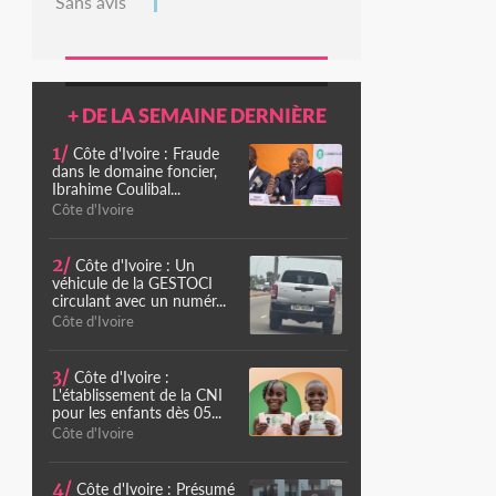
Sans avis
+ DE LA SEMAINE DERNIÈRE
1/
Côte d'Ivoire : Fraude
dans le domaine foncier,
Ibrahime Coulibal...
Côte d'Ivoire
2/
Côte d'Ivoire : Un
véhicule de la GESTOCI
circulant avec un numér...
Côte d'Ivoire
3/
Côte d'Ivoire :
L'établissement de la CNI
pour les enfants dès 05...
Côte d'Ivoire
4/
Côte d'Ivoire : Présumé