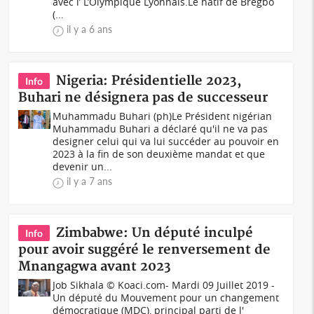
avec l’ L’Olympique Lyonnais.Le natif de Bregbo
(...
il y a 6 ans
Nigeria: Présidentielle 2023,
Info
Buhari ne désignera pas de successeur
Muhammadu Buhari (ph)Le Président nigérian
Muhammadu Buhari a déclaré qu'il ne va pas
designer celui qui va lui succéder au pouvoir en
2023 à la fin de son deuxième mandat et que
devenir un...
il y a 7 ans
Zimbabwe: Un député inculpé
Info
pour avoir suggéré le renversement de
Mnangagwa avant 2023
Job Sikhala © Koaci.com- Mardi 09 Juillet 2019 -
Un député du Mouvement pour un changement
démocratique (MDC), principal parti de l'