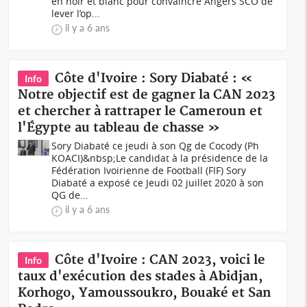
en noir et blanc pour convaincre Angers SCO de
lever l’op...
il y a 6 ans
Côte d'Ivoire : Sory Diabaté : «
Info
Notre objectif est de gagner la CAN 2023
et chercher à rattraper le Cameroun et
l'Égypte au tableau de chasse »
Sory Diabaté ce jeudi à son Qg de Cocody (Ph
KOACI)&nbsp;Le candidat à la présidence de la
Fédération Ivoirienne de Football (FIF) Sory
Diabaté a exposé ce Jeudi 02 juillet 2020 à son
QG de...
il y a 6 ans
Côte d'Ivoire : CAN 2023, voici le
Info
taux d'exécution des stades à Abidjan,
Korhogo, Yamoussoukro, Bouaké et San