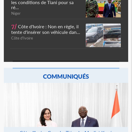
les conditions de Tiani pour sa
ré...
Niger
7/
Côte d'Ivoire : Non en règle, il
tente d'insérer son véhicule dan...
Côte d'Ivoire
COMMUNIQUÉS