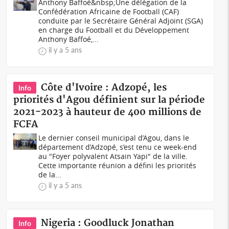
Anthony Baffoé&nbsp;Une délégation de la
Confédération Africaine de Football (CAF)
conduite par le Secrétaire Général Adjoint (SGA)
en charge du Football et du Développement
Anthony Baffoé,...
il y a 5 ans
Côte d'Ivoire : Adzopé, les
Info
priorités d'Agou définient sur la période
2021-2023 à hauteur de 400 millions de
FCFA
Le dernier conseil municipal d’Agou, dans le
département d’Adzopé, s’est tenu ce week-end
au "Foyer polyvalent Atsain Yapi" de la ville.
Cette importante réunion a défini les priorités
de la...
il y a 5 ans
Nigeria : Goodluck Jonathan
Info