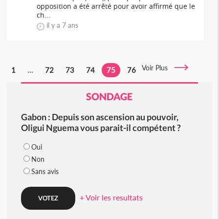
opposition a été arrêté pour avoir affirmé que le
ch...
il y a 7 ans
Voir Plus
1
...
72
73
74
75
76
SONDAGE
Gabon : Depuis son ascension au pouvoir,
Oligui Nguema vous parait-il compétent ?
Oui
Non
Sans avis
+ Voir les resultats