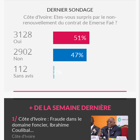
DERNIER SONDAGE
Côte d'Ivoire: Etes-vous surpris par le non-
renouvellement du contrat de Emerse Faé ?
3128
51%
Oui
2902
47%
Non
112
2%
Sans avis
+ DE LA SEMAINE DERNIÈRE
1/
Côte d'Ivoire : Fraude dans le
domaine foncier, Ibrahime
Coulibal...
Côte d'Ivoire