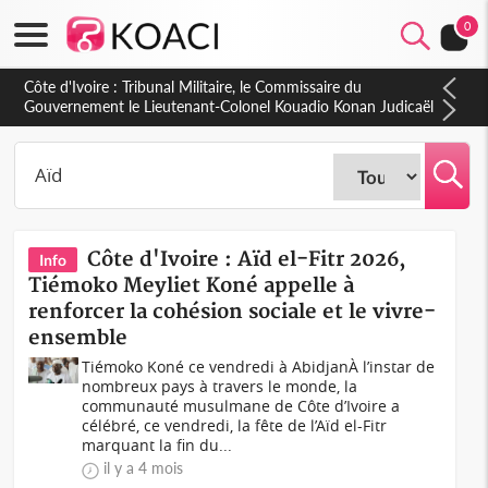
0
Côte d'Ivoire : Tribunal Militaire, le Commissaire du
Gouvernement le Lieutenant-Colonel Kouadio Konan Judicaël
fait le bilan de l'année judiciaire 2025-2026
Côte d'Ivoire : Aïd el-Fitr 2026,
Info
Tiémoko Meyliet Koné appelle à
renforcer la cohésion sociale et le vivre-
ensemble
Tiémoko Koné ce vendredi à AbidjanÀ l’instar de
nombreux pays à travers le monde, la
communauté musulmane de Côte d’Ivoire a
célébré, ce vendredi, la fête de l’Aïd el-Fitr
marquant la fin du...
il y a 4 mois