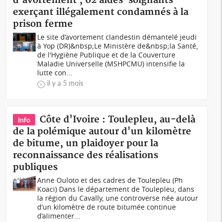
d'avortement ; 02 aides-soignants
exerçant illégalement condamnés à la
prison ferme
Le site d’avortement clandestin démantelé jeudi
à Yop (DR)&nbsp;Le Ministère de&nbsp;la Santé,
de l'Hygiène Publique et de la Couverture
Maladie Universelle (MSHPCMU) intensifie la
lutte con...
il y a 5 mois
Côte d'Ivoire : Toulepleu, au-delà
Info
de la polémique autour d'un kilomètre
de bitume, un plaidoyer pour la
reconnaissance des réalisations
publiques
Anne Ouloto et des cadres de Toulepleu (Ph
Koaci) Dans le département de Toulepleu, dans
la région du Cavally, une controverse née autour
d’un kilomètre de route bitumée continue
d’alimenter...