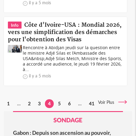
il y a 5 mois
Côte d'Ivoire-USA : Mondial 2026,
Info
vers une simplification des démarches
pour l'obtention des Visas
Rencontre à Abidjan jeudi sur la question entre
le ministre Adjé Silas et l’Ambassade des
USA&nbsp;Adjé Silas Metch, Ministre des Sports,
a accordé une audience, le jeudi 19 février 2026,
à...
il y a 5 mois
Voir Plus
1
...
2
3
4
5
6
...
41
SONDAGE
Gabon : Depuis son ascension au pouvoir,