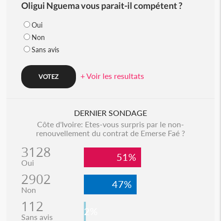
Oligui Nguema vous parait-il compétent ?
Oui
Non
Sans avis
+ Voir les resultats
DERNIER SONDAGE
Côte d'Ivoire: Etes-vous surpris par le non-
renouvellement du contrat de Emerse Faé ?
3128
51%
Oui
2902
47%
Non
112
2%
Sans avis