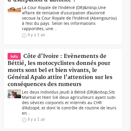
La Cour Royale de l’Indénié (DR)&nbsp;Une
affaire de tentative d’usurpation d’autorité
secoue la Cour Royale de l’Indénié (Abengourou)
à l’est du pays. Selon les informations
rapportées, une...
il y a 1 an
Côte d'Ivoire : Evènements de
Info
Béttié, les motocyclistes donnés pour
morts sont bel et bien vivants, le
Général Apalo attire l'attention sur les
conséquences des rumeurs
Les deux individus jeudi à Béttié (DR)&nbsp;Sib
Martial et Hien Sié deux agriculteurs ayant subi
des sévices corporels et internés au CHR
d’Adzopé, et dont le contrôle de routine de leurs
en...
il y a 1 an