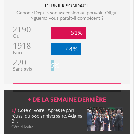
DERNIER SONDAGE
Gabon : Depuis son ascension au pouvoir, Oligui
Nguema vous parait-il compétent ?
2190
51%
Oui
1918
44%
Non
220
5%
Sans avis
+ DE LA SEMAINE DERNIÈRE
1/
Côte d'Ivoire : Après le pari
réussi du 66e anniversaire, Adama
B...
Côte d'Ivoire