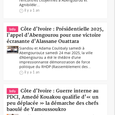
rencontres citoyennes à Abengourou et
Agnibilékr...
il y a 1 an
Côte d'Ivoire : Présidentielle 2025,
Info
l'appel d'Abengourou pour une victoire
écrasante d'Alassane Ouattara
Siandou et Adama Coulibaly samedi à
AbengourouLe samedi 24 mai 2025, la ville
d’Abengourou a été le théâtre d’une
impressionnante démonstration de force
politique du RHDP (Rassemblement des...
il y a 1 an
Côte d'Ivoire : Guerre interne au
Info
PDCI, Amedé Kouakou qualifie d'« un
peu déplacée » la démarche des chefs
baoulé de Yamoussoukro