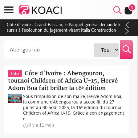
0
Côte d'Ivoire : Indépendance à Dakpadou, la sous-préfète
Hôma Viviane Manissan appelle à une appropriation locale du
PND 2026-2030
Côte d'Ivoire : Abengourou,
Info
tournoi Children of Africa U-15, Hervé
Adom Boa fait briller la 16ᵉ édition
Sous l’impulsion de son maire, Hervé Adom Boa,
la commune d’Abengourou a accueilli, du 27
juillet au 30 août 2025, la 16ᵉ édition du tournoi
Children of Africa U-15. Grâce à son engagement
e...
il y a 11 mois