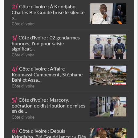
2/
Côte d'Ivoire : À Krindjabo,
Charles Blé Goudé brise le silence
s...
Côte d'Ivoire
3/
Côte d'Ivoire : 02 gendarmes
honorés, l'un pour saisie
significat...
Côte d'Ivoire
4/
Côte d'Ivoire : Affaire
Koumassi Campement, Stéphane
Bahi et Assa...
Côte d'Ivoire
5/
Côte d'Ivoire : Marcory,
opération de distribution de mises
en de...
Côte d'Ivoire
6/
Côte d'Ivoire : Depuis
Krindjabo, Blé Goudé lance : « Dès