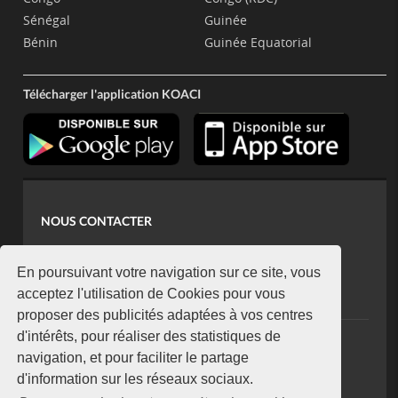
Sénégal
Guinée
Bénin
Guinée Equatorial
Télécharger l'application KOACI
NOUS CONTACTER
contact@koaci.com
koaci@yahoo.fr
En poursuivant votre navigation sur ce site, vous
+225 07 08 85 52 93
acceptez l'utilisation de Cookies pour vous
proposer des publicités adaptées à vos centres
d'intérêts, pour réaliser des statistiques de
NEWSLETTER
navigation, et pour faciliter le partage
Restez connecté via notre newsletter
d'information sur les réseaux sociaux.
S'abonner