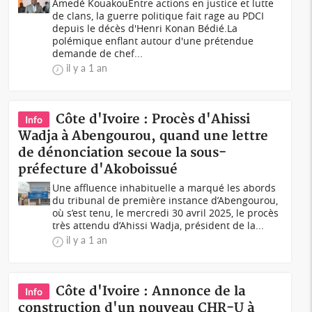
Amedé KouakouEntre actions en justice et lutte
de clans, la guerre politique fait rage au PDCI
depuis le décès d'Henri Konan Bédié.La
polémique enflant autour d'une prétendue
demande de chef...
il y a 1 an
Côte d'Ivoire : Procès d'Ahissi
Info
Wadja à Abengourou, quand une lettre
de dénonciation secoue la sous-
préfecture d'Akoboissué
Une affluence inhabituelle a marqué les abords
du tribunal de première instance d’Abengourou,
où s’est tenu, le mercredi 30 avril 2025, le procès
très attendu d’Ahissi Wadja, président de la...
il y a 1 an
Côte d'Ivoire : Annonce de la
Info
construction d'un nouveau CHR-U à