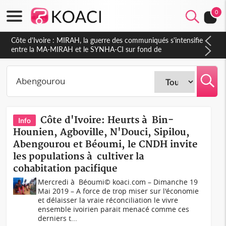
0
Côte d'Ivoire : MIRAH, la guerre des communiqués s'intensifie
entre la MA-MIRAH et le SYNHA-CI sur fond de
gouvernance et le projet de précompte sur les salaires des
agents
Côte d'Ivoire: Heurts à Bin-
Info
Hounien, Agboville, N'Douci, Sipilou,
Abengourou et Béoumi, le CNDH invite
les populations à cultiver la
cohabitation pacifique
Mercredi à Béoumi© koaci.com – Dimanche 19
Mai 2019 – A force de trop miser sur l'économie
et délaisser la vraie réconciliation le vivre
ensemble ivoirien parait menacé comme ces
derniers t...