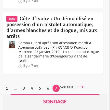
il y a 7 ans
Côte d'Ivoire : Un démobilisé en
Info
possession d'un pistolet automatique,
d'armes blanches et de drogue, mis aux
arrêts
Bamba Djibril après son arrestation mardi à
Abengourou&nbsp; (Ph KOACI) © Koaci.com –
Mercredi 23 Janvier 2019 – La cellule anti-drogue
de la gendarmerie d'Abengourou vient de
réalise...
il y a 7 ans
Voir Plus
1
...
3
4
5
6
7
SONDAGE