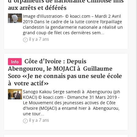
d'orpailleurs de nationalité Chinoise mis
aux arrêts et déférés
Image d’illustration- © koaci.com – Mardi 2 Avril
2019-Dans le cadre de la lutte contre l’orpaillage
clandestin la gendarmerie nationale a réalisé un
grand coup de filet ces dernières sem...
il y a 7 ans
Côte d'Ivoire : Depuis
Info
Abengourou, le MOJACI à Guillaume
Soro «Je ne connais pas une seule école
à votre actif»
Sanogo Kakou Serge samedi à Abengourou (ph
KOACI) © koaci.com - Dimanche 31 Mars 2019 -
Le Mouvement des jeunesses actives de Côte
d'Ivoire (MOJACI) a entamé hier à Abengourou,
une tour...
il y a 7 ans