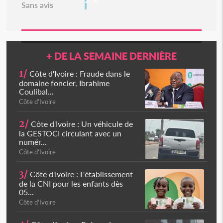
Sans avis
+ DE LA SEMAINE DERNIÈRE
1/
Côte d'Ivoire : Fraude dans le
domaine foncier, Ibrahime
Coulibal...
Côte d'Ivoire
2/
Côte d'Ivoire : Un véhicule de
la GESTOCI circulant avec un
numér...
Côte d'Ivoire
3/
Côte d'Ivoire : L'établissement
de la CNI pour les enfants dès
05...
Côte d'Ivoire