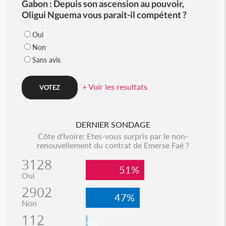
Gabon : Depuis son ascension au pouvoir,
Oligui Nguema vous parait-il compétent ?
Oui
Non
Sans avis
+ Voir les resultats
DERNIER SONDAGE
Côte d'Ivoire: Etes-vous surpris par le non-
renouvellement du contrat de Emerse Faé ?
3128
51%
Oui
2902
47%
Non
112
2%