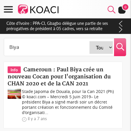
0
Mali : Le JNIM revendique l'attaque d'une caserne à San, au
moins 10 militaires tués
Cameroun : Paul Biya crée un
Info
nouveau Cocan pour l'organisation du
CHAN 2020 et de la CAN 2021
Stade Japoma de Douala, pour la Can 2021 (Ph)
© koaci.com – Mercredi 5 Juin 2019– Le
président Biya a signé mardi soir un décret
portant création et fonctionnement du Comité
d'organisati...
il y a 7 ans