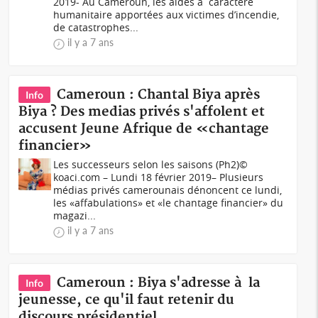
2019- Au Cameroun, les aides à caractère
humanitaire apportées aux victimes d’incendie,
de catastrophes...
il y a 7 ans
Cameroun : Chantal Biya après
Info
Biya ? Des medias privés s'affolent et
accusent Jeune Afrique de «chantage
financier»
Les successeurs selon les saisons (Ph2)©
koaci.com – Lundi 18 février 2019– Plusieurs
médias privés camerounais dénoncent ce lundi,
les «affabulations» et «le chantage financier» du
magazi...
il y a 7 ans
Cameroun : Biya s'adresse à la
Info
jeunesse, ce qu'il faut retenir du
discours présidentiel