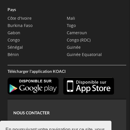
Pays
Côte d'Ivoire
Mali
Burkina Faso
Togo
Gabon
Cameroun
Congo
Congo (RDC)
Sénégal
Guinée
Bénin
Guinée Equatorial
Télécharger l'application KOACI
NOUS CONTACTER
contact@koaci.com
En poursuivant votre navigation sur ce site, vous