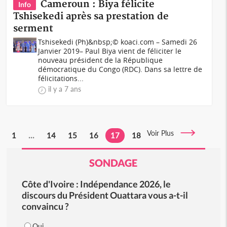
Cameroun : Biya félicite
Info
Tshisekedi après sa prestation de
serment
Tshisekedi (Ph)&nbsp;© koaci.com – Samedi 26
Janvier 2019– Paul Biya vient de féliciter le
nouveau président de la République
démocratique du Congo (RDC). Dans sa lettre de
félicitations...
il y a 7 ans
Voir Plus
1
...
14
15
16
17
18
SONDAGE
Côte d'Ivoire : Indépendance 2026, le
discours du Président Ouattara vous a-t-il
convaincu ?
Oui