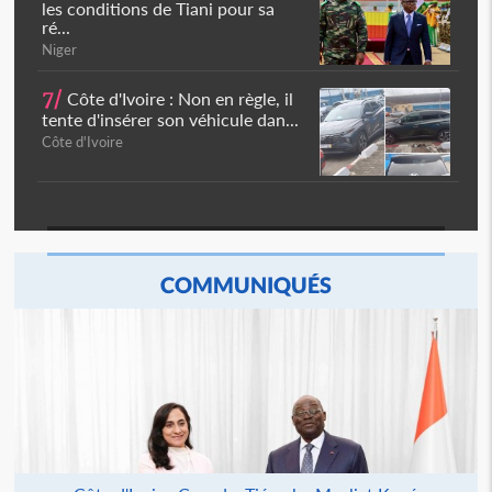
les conditions de Tiani pour sa
ré...
Niger
7/
Côte d'Ivoire : Non en règle, il
tente d'insérer son véhicule dan...
Côte d'Ivoire
COMMUNIQUÉS