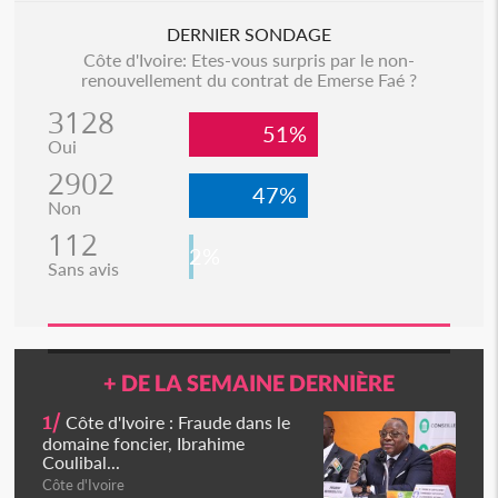
DERNIER SONDAGE
Côte d'Ivoire: Etes-vous surpris par le non-
renouvellement du contrat de Emerse Faé ?
3128
51%
Oui
2902
47%
Non
112
2%
Sans avis
+ DE LA SEMAINE DERNIÈRE
1/
Côte d'Ivoire : Fraude dans le
domaine foncier, Ibrahime
Coulibal...
Côte d'Ivoire