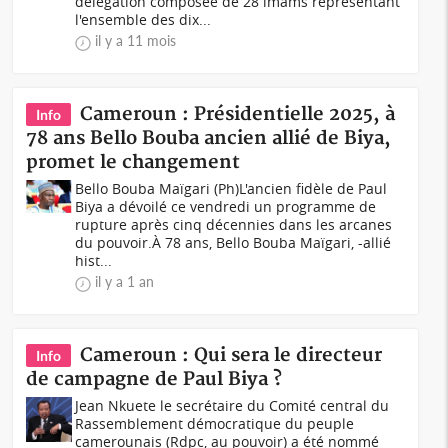
délégation composée de 28 imams représentant
l'ensemble des dix...
il y a 11 mois
Cameroun : Présidentielle 2025, à
Info
78 ans Bello Bouba ancien allié de Biya,
promet le changement
Bello Bouba Maïgari (Ph)L'ancien fidèle de Paul
Biya a dévoilé ce vendredi un programme de
rupture après cinq décennies dans les arcanes
du pouvoir.À 78 ans, Bello Bouba Maïgari, -allié
hist...
il y a 1 an
Cameroun : Qui sera le directeur
Info
de campagne de Paul Biya ?
Jean Nkuete le secrétaire du Comité central du
Rassemblement démocratique du peuple
camerounais (Rdpc, au pouvoir) a été nommé