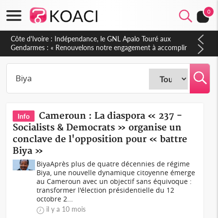
0
Sierra Leone : Un projet de réforme constitutionnelle en
gestation, points clés des amendements, un exclu d'avance
Cameroun : La diaspora « 237 -
Info
Socialists & Democrats » organise un
conclave de l'opposition pour « battre
Biya »
BiyaAprès plus de quatre décennies de régime
Biya, une nouvelle dynamique citoyenne émerge
au Cameroun avec un objectif sans équivoque :
transformer l'élection présidentielle du 12
octobre 2...
il y a 10 mois