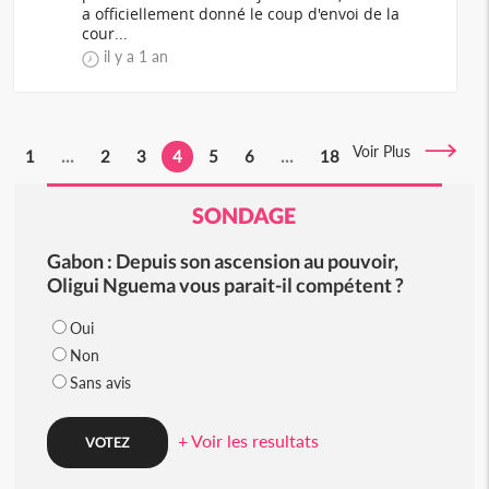
a officiellement donné le coup d'envoi de la
cour...
il y a 1 an
Voir Plus
1
...
2
3
4
5
6
...
18
SONDAGE
Gabon : Depuis son ascension au pouvoir,
Oligui Nguema vous parait-il compétent ?
Oui
Non
Sans avis
+ Voir les resultats