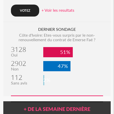
+ Voir les resultats
DERNIER SONDAGE
Côte d'Ivoire: Etes-vous surpris par le non-
renouvellement du contrat de Emerse Faé ?
3128
51%
Oui
2902
47%
Non
112
2%
Sans avis
+ DE LA SEMAINE DERNIÈRE