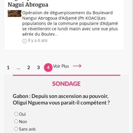
Nagui Abrogua
Opération de déguerpissement du Boulevard
Nangui Abrogoua d'Adjamé (Ph KOACI)Les
populations de la commune populaire d’Adjamé
se réveilleront ce lundi matin avec une vue plus
aérée du Boulev...
il y a 6 ans
Voir Plus
1
...
2
3
4
SONDAGE
Gabon : Depuis son ascension au pouvoir,
Oligui Nguema vous parait-il compétent ?
Oui
Non
Sans avis