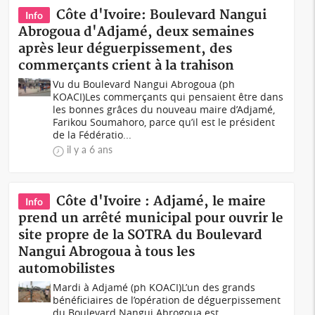
Côte d'Ivoire: Boulevard Nangui
Info
Abrogoua d'Adjamé, deux semaines
après leur déguerpissement, des
commerçants crient à la trahison
Vu du Boulevard Nangui Abrogoua (ph
KOACI)Les commerçants qui pensaient être dans
les bonnes grâces du nouveau maire d’Adjamé,
Farikou Soumahoro, parce qu’il est le président
de la Fédératio...
il y a 6 ans
Côte d'Ivoire : Adjamé, le maire
Info
prend un arrêté municipal pour ouvrir le
site propre de la SOTRA du Boulevard
Nangui Abrogoua à tous les
automobilistes
Mardi à Adjamé (ph KOACI)L’un des grands
bénéficiaires de l’opération de déguerpissement
du Boulevard Nangui Abrogoua est