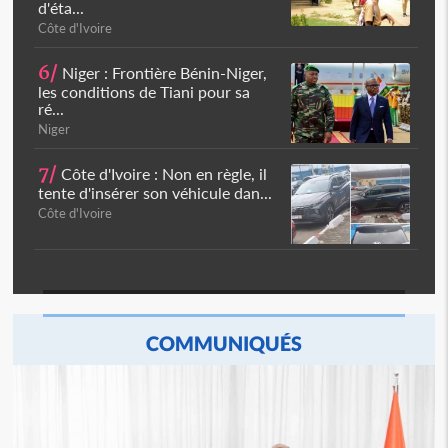
d'éta...
Côte d'Ivoire
6/
Niger : Frontière Bénin-Niger,
les conditions de Tiani pour sa
ré...
Niger
7/
Côte d'Ivoire : Non en règle, il
tente d'insérer son véhicule dan...
Côte d'Ivoire
COMMUNIQUÉS