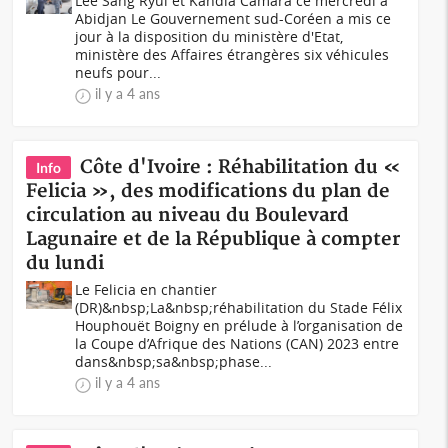
Lee Sang Ryul et Kandia Camara ce mercredi à
Abidjan Le Gouvernement sud-Coréen a mis ce
jour à la disposition du ministère d'Etat,
ministère des Affaires étrangères six véhicules
neufs pour...
il y a 4 ans
Côte d'Ivoire : Réhabilitation du «
Info
Felicia », des modifications du plan de
circulation au niveau du Boulevard
Lagunaire et de la République à compter
du lundi
Le Felicia en chantier
(DR)&nbsp;La&nbsp;réhabilitation du Stade Félix
Houphouët Boigny en prélude à l’organisation de
la Coupe d’Afrique des Nations (CAN) 2023 entre
dans&nbsp;sa&nbsp;phase...
il y a 4 ans