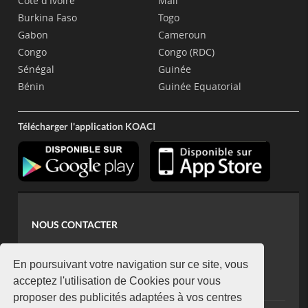
Côte d'Ivoire
Mali
Burkina Faso
Togo
Gabon
Cameroun
Congo
Congo (RDC)
Sénégal
Guinée
Bénin
Guinée Equatorial
Télécharger l'application KOACI
NOUS CONTACTER
contact@koaci.com
koaci@yahoo.fr
En poursuivant votre navigation sur ce site, vous
+225 07 08 85 52 93
acceptez l'utilisation de Cookies pour vous
proposer des publicités adaptées à vos centres