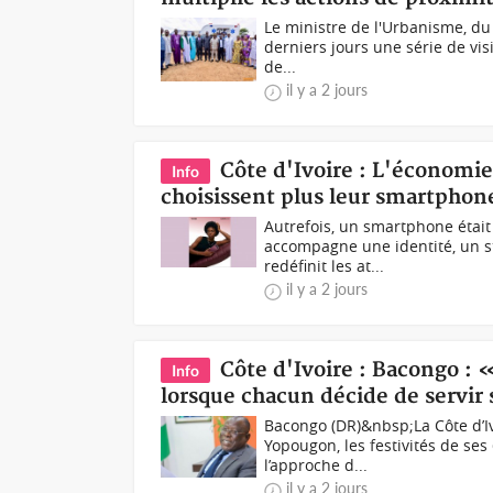
Le ministre de l'Urbanisme, du
derniers jours une série de visi
de...
il y a 2 jours
Côte d'Ivoire : L'économie
Info
choisissent plus leur smartpho
Autrefois, un smartphone était
accompagne une identité, un st
redéfinit les at...
il y a 2 jours
Côte d'Ivoire : Bacongo :
Info
lorsque chacun décide de servir
Bacongo (DR)&nbsp;La Côte d’I
Yopougon, les festivités de s
l’approche d...
il y a 2 jours