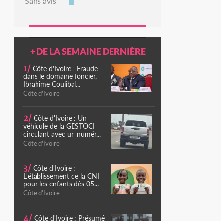
Sans avis
+ DE LA SEMAINE DERNIÈRE
1/
Côte d'Ivoire : Fraude
dans le domaine foncier,
Ibrahime Coulibal...
Côte d'Ivoire
2/
Côte d'Ivoire : Un
véhicule de la GESTOCI
circulant avec un numér...
Côte d'Ivoire
3/
Côte d'Ivoire :
L'établissement de la CNI
pour les enfants dès 05...
Côte d'Ivoire
4/
Côte d'Ivoire : Présumé