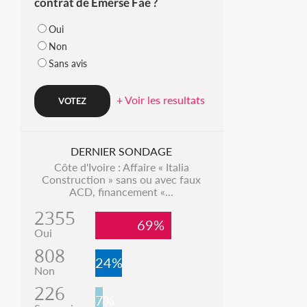
contrat de Emerse Faé ?
Oui
Non
Sans avis
+ Voir les resultats
DERNIER SONDAGE
Côte d'Ivoire : Affaire « Italia
Construction » sans ou avec faux
ACD, financement «...
2355
69%
Oui
808
24%
Non
226
7%