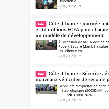
Direction d...
il y a 2 jours
Côte d'Ivoire : Journée nat
Info
et 10 millions FCFA pour chaque
un modèle de développement
À l'occasion de la 13ᵉ édition d
Robert Beugré Mambé a salué la
l'excellence en...
il y a 2 jours
Côte d'Ivoire : Sécurité a
Info
nouveaux véhicules de secours p
La Société d'exploitation et d
météorologique (SODEXAM) pour
Ce lundi 3 août 2026, ell...
il y a 2 jours