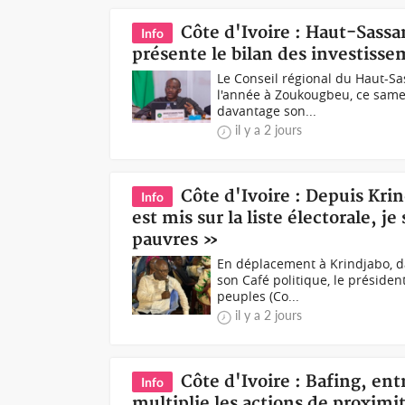
Côte d'Ivoire : Haut-Sas
Info
présente le bilan des investiss
Le Conseil régional du Haut-Sa
l'année à Zoukougbeu, ce same
davantage son...
il y a 2 jours
Côte d'Ivoire : Depuis Kr
Info
est mis sur la liste électorale, je
pauvres »
En déplacement à Krindjabo, da
son Café politique, le présiden
peuples (Co...
il y a 2 jours
Côte d'Ivoire : Bafing, en
Info
multiplie les actions de proximi