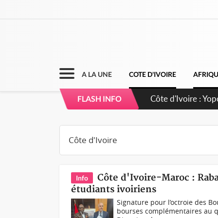
A LA UNE
COTE D'IVOIRE
AFRIQ
FLASH INFO
Côte d'Ivoire-Maroc : Rab
Info
étudiants ivoiriens
Signature pour l’octroie des B
bourses complémentaires au quo