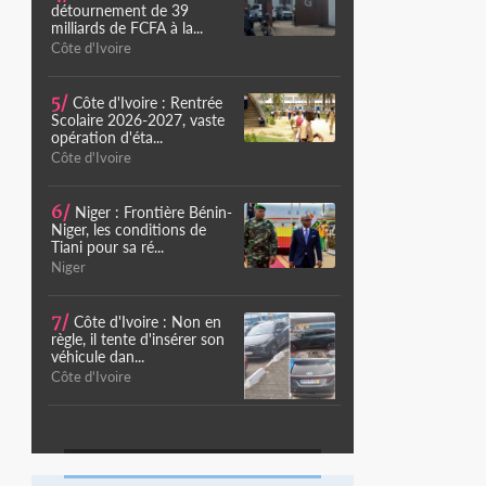
détournement de 39
milliards de FCFA à la...
Côte d'Ivoire
5/
Côte d'Ivoire : Rentrée
Scolaire 2026-2027, vaste
opération d'éta...
Côte d'Ivoire
6/
Niger : Frontière Bénin-
Niger, les conditions de
Tiani pour sa ré...
Niger
7/
Côte d'Ivoire : Non en
règle, il tente d'insérer son
véhicule dan...
Côte d'Ivoire