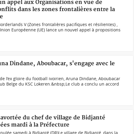
 un appel aux Organisations en vue de
nflits dans les zones frontalières entre la
re
derlands V (Zones frontalières pacifiques et résilientes) ,
 l’Union Européenne (UE) lance un nouvel appel à propositions
Aruna Dindane, Aboubacar, s'engage avec le
e l’ex gloire du football ivoirien, Aruna Dindane, Aboubacar
club Belge du KSC Lokeren.&nbsp;Le club a conclu un accord
 avortée du chef de village de Bidjanté
ées mardi à la Préfecture
nulée samedi à Bidjanté (DR)Le village de Bidjanté, dans la