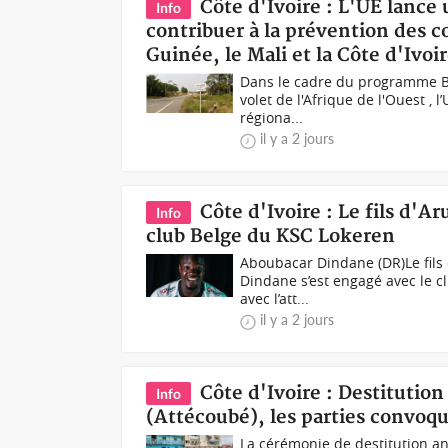
Côte d'Ivoire : L'UE lance
Info
contribuer à la prévention des co
Guinée, le Mali et la Côte d'Ivoi
Dans le cadre du programme Bor
volet de l'Afrique de l'Ouest ,
régiona...
il y a 2 jours
Côte d'Ivoire : Le fils d'
Info
club Belge du KSC Lokeren
Aboubacar Dindane (DR)Le fils d
Dindane s’est engagé avec le 
avec l’att...
il y a 2 jours
Côte d'Ivoire : Destitution
Info
(Attécoubé), les parties convoqu
La cérémonie de destitution an