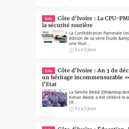
Côte d'Ivoire : La CPU-PM
Info
la sécurité routière
La Confédération Patronale Un
édition de sa série Étude &am
une feuil...
il y a 3 jours
Côte d'Ivoire : An 3 du déc
Info
un héritage incommensurable »,
l'Etat
La famille Bédié (DR)&nbsp;&nbs
Konan Bédié, a été célébré le 
l’If...
il y a 3 jours