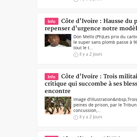
Côte d'Ivoire : Hausse du 
Info
repenser d'urgence notre modèl
Don Mello (Ph)Les prix du carb
le super sans plomb passe à 90
tout le t...
il y a 2 jours
Côte d'Ivoire : Trois mili
Info
critique qui succombe à ses bles
encontre
Image d’illustration&nbsp;Troi
peines de prison, par le Tribuna
concussion,...
il y a 2 jours