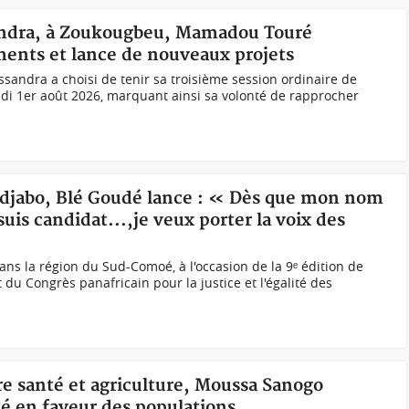
sandra, à Zoukougbeu, Mamadou Touré
ements et lance de nouveaux projets
ssandra a choisi de tenir sa troisième session ordinaire de
di 1er août 2026, marquant ainsi sa volonté de rapprocher
indjabo, Blé Goudé lance : « Dès que mon nom
 suis candidat...,je veux porter la voix des
ns la région du Sud-Comoé, à l'occasion de la 9ᵉ édition de
t du Congrès panafricain pour la justice et l'égalité des
tre santé et agriculture, Moussa Sanogo
té en faveur des populations