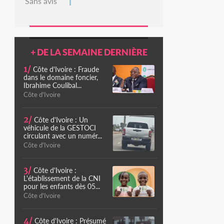
Sans avis
+ DE LA SEMAINE DERNIÈRE
1/
Côte d'Ivoire : Fraude
dans le domaine foncier,
Ibrahime Coulibal...
Côte d'Ivoire
2/
Côte d'Ivoire : Un
véhicule de la GESTOCI
circulant avec un numér...
Côte d'Ivoire
3/
Côte d'Ivoire :
L'établissement de la CNI
pour les enfants dès 05...
Côte d'Ivoire
4/
Côte d'Ivoire : Présumé