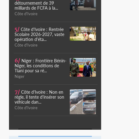
détournement de 39
milliards de FCFA à la...
Côte d'Ivoire
5/
Côte d'Ivoire : Rentrée
Scolaire 2026-2027, vaste
opération d'éta...
Côte d'Ivoire
6/
Niger : Frontière Bénin-
Niger, les conditions de
Tiani pour sa ré...
Niger
7/
Côte d'Ivoire : Non en
règle, il tente d'insérer son
véhicule dan...
Côte d'Ivoire