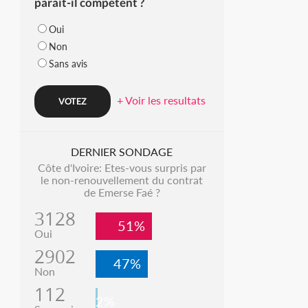
parait-il compétent ?
Oui
Non
Sans avis
+ Voir les resultats
DERNIER SONDAGE
Côte d'Ivoire: Etes-vous surpris par
le non-renouvellement du contrat
de Emerse Faé ?
3128
51%
Oui
2902
47%
Non
112
2%