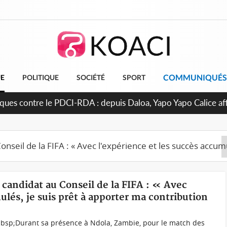
COMMUNIQUÉS
UE
POLITIQUE
SOCIÉTÉ
SPORT
taques contre le PDCI-RDA : depuis Daloa, Yapo Yapo Calice af
rcer notre résilience »
lo candidat au Conseil de la FIFA : « Avec
ulés, je suis prêt à apporter ma contribution
)&nbsp;Durant sa présence à Ndola, Zambie, pour le match des