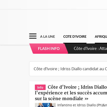
A LA UNE
COTE D'IVOIRE
AFRIQ
Côte d'Ivoire : At
FLASH INFO
n'ont fait que renfo
Côte d'Ivoire ; Idriss Dial
Info
l'expérience et les succès accum
sur la scène mondiale »
Infantino et Idriss Diallo (Ph