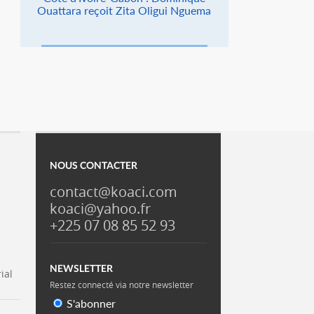
Ouattara reçoit Zita Oligui Nguema
NOUS CONTACTER
contact@koaci.com
koaci@yahoo.fr
+225 07 08 85 52 93
NEWSLETTER
ial
Restez connecté via notre newsletter
S'abonner