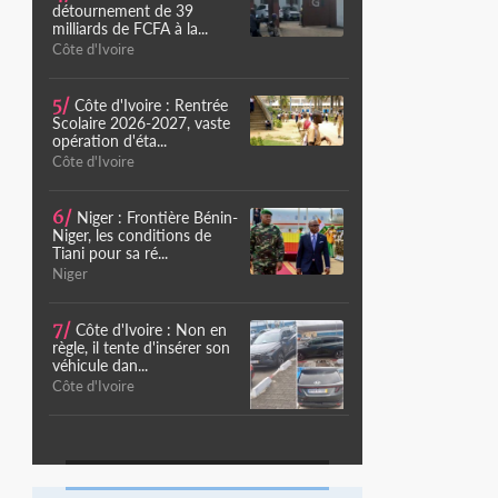
détournement de 39
milliards de FCFA à la...
Côte d'Ivoire
5/
Côte d'Ivoire : Rentrée
Scolaire 2026-2027, vaste
opération d'éta...
Côte d'Ivoire
6/
Niger : Frontière Bénin-
Niger, les conditions de
Tiani pour sa ré...
Niger
7/
Côte d'Ivoire : Non en
règle, il tente d'insérer son
véhicule dan...
Côte d'Ivoire