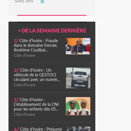
Sans avis
+ DE LA SEMAINE DERNIÈRE
1/
Côte d'Ivoire : Fraude
dans le domaine foncier,
Ibrahime Coulibal...
Côte d'Ivoire
2/
Côte d'Ivoire : Un
véhicule de la GESTOCI
circulant avec un numér...
Côte d'Ivoire
3/
Côte d'Ivoire :
L'établissement de la CNI
pour les enfants dès 05...
Côte d'Ivoire
4/
Côte d'Ivoire : Présumé