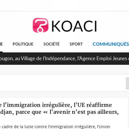
COMMUNIQUÉS
UE
POLITIQUE
SOCIÉTÉ
SPORT
U de Treichville, après la fronde, les agents contractuels obt
 arriérés du SMIG 2023
e l'immigration irrégulière, l'UE réaffirme
an, parce que « l'avenir n'est pas ailleurs,
cadre de la lutte contre l’immigration irrégulière, l’Union