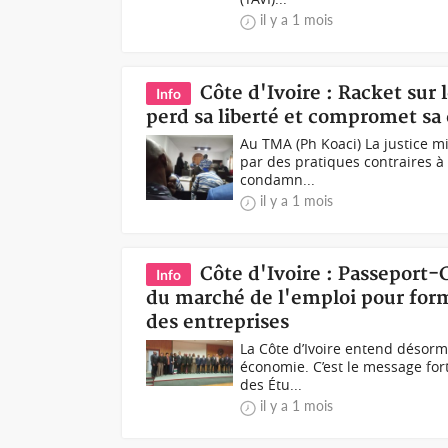
il y a 1 mois
Côte d'Ivoire : Racket sur
Info
perd sa liberté et compromet sa 
Au TMA (Ph Koaci) La justice mil
par des pratiques contraires à l
condamn...
il y a 1 mois
Côte d'Ivoire : Passeport-
Info
du marché de l'emploi pour form
des entreprises
La Côte d’Ivoire entend désorm
économie. C’est le message fort
des Étu...
il y a 1 mois