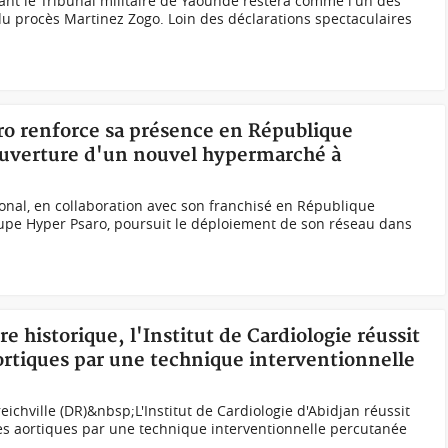
ant le Tribunal militaire de Yaoundé restera comme l'un des
u procès Martinez Zogo. Loin des déclarations spectaculaires
ro renforce sa présence en République
uverture d'un nouvel hypermarché à
ional, en collaboration avec son franchisé en République
pe Hyper Psaro, poursuit le déploiement de son réseau dans
e historique, l'Institut de Cardiologie réussit
rtiques par une technique interventionnelle
reichville (DR)&nbsp;L'Institut de Cardiologie d'Abidjan réussit
s aortiques par une technique interventionnelle percutanée