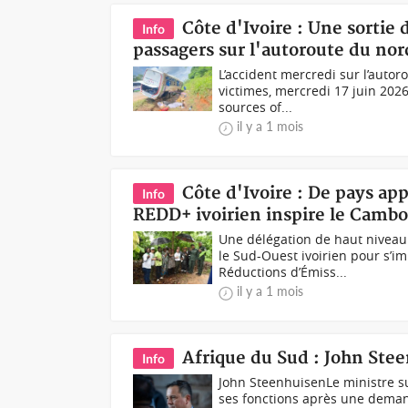
Côte d'Ivoire : Une sortie
Info
passagers sur l'autoroute du nor
L’accident mercredi sur l’autor
victimes, mercredi 17 juin 202
sources of...
il y a 1 mois
Côte d'Ivoire : De pays a
Info
REDD+ ivoirien inspire le Camb
Une délégation de haut niveau
le Sud-Ouest ivoirien pour s’
Réductions d’Émiss...
il y a 1 mois
Afrique du Sud : John Stee
Info
John Steenhuisen Le ministre su
ses fonctions après une demand