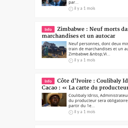
par...
il y a 1 mois
Zimbabwe : Neuf morts dan
Info
marchandises et un autocar
Neuf personnes, dont deux mine
train de marchandises et un au
Zimbabwe.&nbsp;Vi...
il y a 1 mois
Côte d'Ivoire : Coulibaly I
Info
Cacao : « La carte du producteu
Coulibaly Idriss, Administrat
du producteur sera obligatoire
partir du 1e...
il y a 1 mois