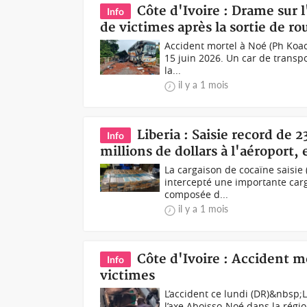
Côte d'Ivoire : Drame sur 
Info
de victimes après la sortie de ro
Accident mortel à Noé (Ph Koac
15 juin 2026. Un car de transpo
la...
il y a 1 mois
Liberia : Saisie record de 
Info
millions de dollars à l'aéroport,
La cargaison de cocaïne saisie 
intercepté une importante carg
composée d...
il y a 1 mois
Côte d'Ivoire : Accident m
Info
victimes
L’accident ce lundi (DR)&nbsp;L
l’axe Aboisso-Noé dans la régi