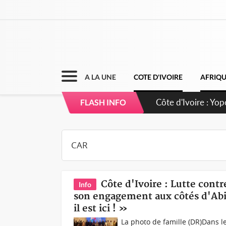
A LA UNE
COTE D'IVOIRE
AFRIQ
Côte d'Ivoire : CH
FLASH INFO
direction sur les
Côte d'Ivoire : Lutte contr
Info
son engagement aux côtés d'Abidj
il est ici ! »
La photo de famille (DR)Dans le 