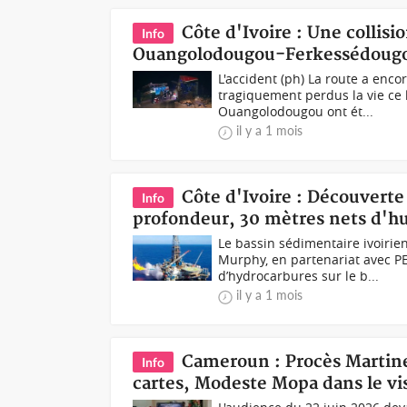
Côte d'Ivoire : Une collisi
Info
Ouangolodougou-Ferkessédoug
L'accident (ph) La route a enco
tragiquement perdus la vie ce 
Ouangolodougou ont ét...
il y a 1 mois
Côte d'Ivoire : Découverte
Info
profondeur, 30 mètres nets d'hui
Le bassin sédimentaire ivoirien
Murphy, en partenariat avec P
d’hydrocarbures sur le b...
il y a 1 mois
Cameroun : Procès Martinez
Info
cartes, Modeste Mopa dans le v