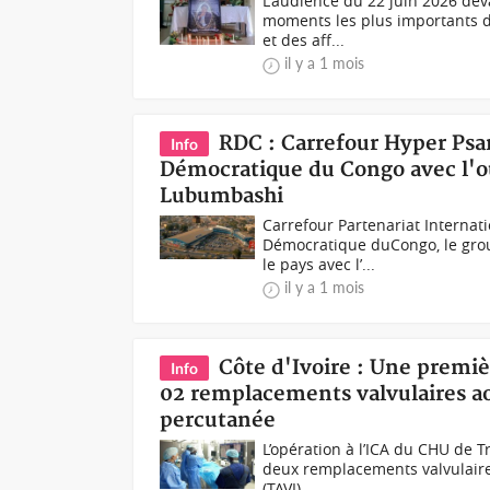
L'audience du 22 juin 2026 dev
moments les plus importants d
et des aff...
il y a 1 mois
RDC : Carrefour Hyper Psa
Info
Démocratique du Congo avec l'o
Lubumbashi
Carrefour Partenariat Internat
Démocratique duCongo, le grou
le pays avec l’...
il y a 1 mois
Côte d'Ivoire : Une premièr
Info
02 remplacements valvulaires ao
percutanée
L’opération à l’ICA du CHU de T
deux remplacements valvulaire
(TAVI)...