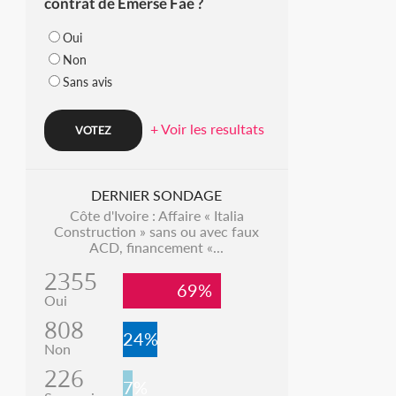
contrat de Emerse Faé ?
Oui
Non
Sans avis
+ Voir les resultats
DERNIER SONDAGE
Côte d'Ivoire : Affaire « Italia
Construction » sans ou avec faux
ACD, financement «...
2355
69%
Oui
808
24%
Non
226
7%