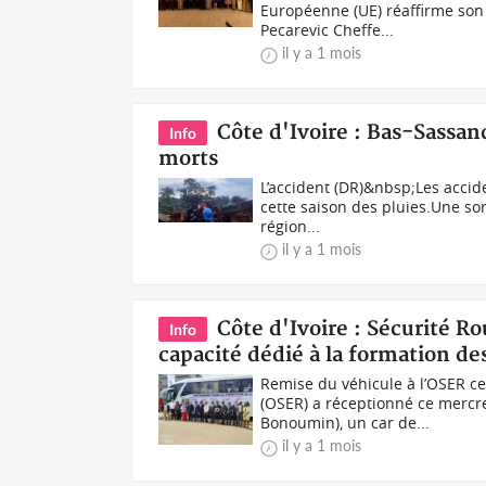
Européenne (UE) réaffirme so
Pecarevic Cheffe...
il y a 1 mois
Côte d'Ivoire : Bas-Sassan
Info
morts
L’accident (DR)&nbsp;Les accide
cette saison des pluies.Une sor
région...
il y a 1 mois
Côte d'Ivoire : Sécurité R
Info
capacité dédié à la formation de
Remise du véhicule à l’OSER ce
(OSER) a réceptionné ce mercre
Bonoumin), un car de...
il y a 1 mois